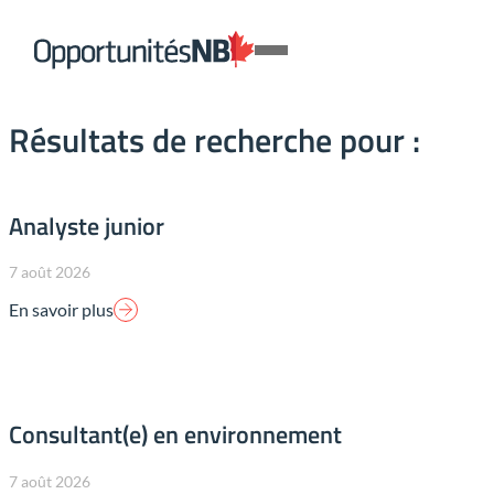
Skip to content
Lien
Open
page
Mobile
d'accueil
Menu
Résultats de recherche pour :
Analyste junior
7 août 2026
En savoir plus
Consultant(e) en environnement
7 août 2026