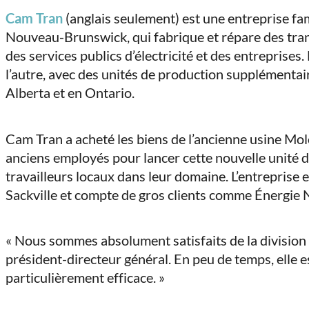
on
on
on
on
Cam Tran
(anglais seulement) est une entreprise fami
Facebook
LinkedIn
X
Email
Nouveau-Brunswick, qui fabrique et répare des tran
(Twitter)
des services publics d’électricité et des entreprises.
l’autre, avec des unités de production supplémenta
Alberta et en Ontario.
Cam Tran a acheté les biens de l’ancienne usine Mo
anciens employés pour lancer cette nouvelle unité d
travailleurs locaux dans leur domaine. L’entrepris
Sackville et compte de gros clients comme Énergie 
« Nous sommes absolument satisfaits de la division 
président-directeur général. En peu de temps, elle 
particulièrement efficace. »