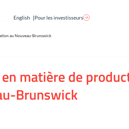
|
Pour les investisseurs
English
rication au Nouveau-Brunswick
 en matière de product
eau-Brunswick