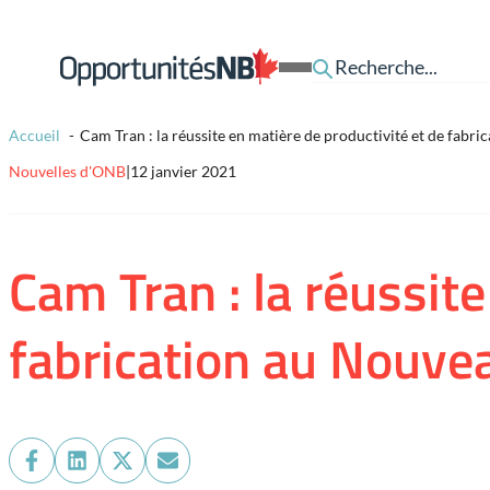
Skip to content
Lien
Open
page
Mobile
d'accueil
Menu
Accueil
Cam Tran : la réussite en matière de productivité et de fab
Nouvelles d'ONB
|
12 janvier 2021
Cam Tran : la réussite
fabrication au Nouv
Share
Share
Share
Share