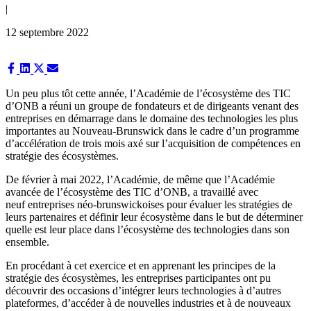
|
12 septembre 2022
Share
Share
Share
Share
on
on
on
on
Facebook
LinkedIn
X
Email
Un peu plus tôt cette année, l’Académie de l’écosystème des TIC
(Twitter)
d’ONB a réuni un groupe de fondateurs et de dirigeants venant des
entreprises en démarrage dans le domaine des technologies les plus
importantes au Nouveau-Brunswick dans le cadre d’un programme
d’accélération de trois mois axé sur l’acquisition de compétences en
stratégie des écosystèmes.
De février à mai 2022, l’Académie, de même que l’Académie
avancée de l’écosystème des TIC d’ONB, a travaillé avec
neuf entreprises néo-brunswickoises pour évaluer les stratégies de
leurs partenaires et définir leur écosystème dans le but de déterminer
quelle est leur place dans l’écosystème des technologies dans son
ensemble.
En procédant à cet exercice et en apprenant les principes de la
stratégie des écosystèmes, les entreprises participantes ont pu
découvrir des occasions d’intégrer leurs technologies à d’autres
plateformes, d’accéder à de nouvelles industries et à de nouveaux