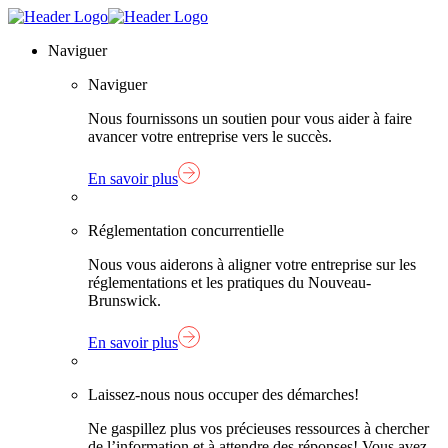
Skip
Lien
to
page
Naviguer
content
d'accueil
Naviguer
Nous fournissons un soutien pour vous aider à faire
avancer votre entreprise vers le succès.
En savoir plus
Réglementation concurrentielle
Nous vous aiderons à aligner votre entreprise sur les
réglementations et les pratiques du Nouveau-
Brunswick.
En savoir plus
Laissez-nous nous occuper des démarches!
Ne gaspillez plus vos précieuses ressources à chercher
de l’information et à attendre des réponses! Vous avez