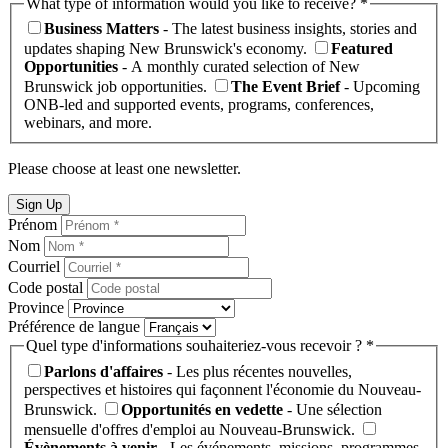
What type of information would you like to receive? *
Business Matters
- The latest business insights, stories and
updates shaping New Brunswick's economy.
Featured
Opportunities
- A monthly curated selection of New
Brunswick job opportunities.
The Event Brief
- Upcoming
ONB-led and supported events, programs, conferences,
webinars, and more.
Please choose at least one newsletter.
Sign Up
Prénom
Nom
Courriel
Code postal
Province
Préférence de langue
Quel type d'informations souhaiteriez-vous recevoir ? *
Parlons d'affaires
- Les plus récentes nouvelles,
perspectives et histoires qui façonnent l'économie du Nouveau-
Brunswick.
Opportunités en vedette
- Une sélection
mensuelle d'offres d'emploi au Nouveau-Brunswick.
Évènements à venir
- Les événements, missions, programmes,