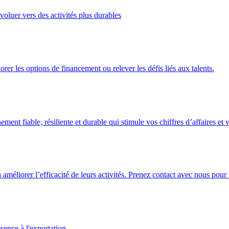
oluer vers des activités plus durables
er les options de financement ou relever les défis liés aux talents.
nt fiable, résiliente et durable qui stimule vos chiffres d’affaires et v
à améliorer l’efficacité de leurs activités. Prenez contact avec nous p
sence à l'exportation