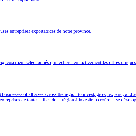
ses entreprises exportatrices de notre province.
gneusement sélectionnés qui recherchent activement les offres uniques 
usinesses of all sizes across the region to invest, grow, expand, and 
prises de toutes tailles de la région à investir, à croître, à se dével