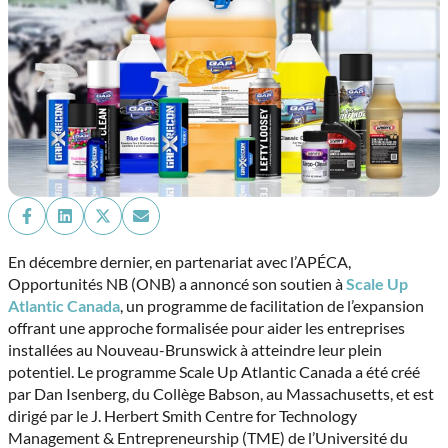
Share
Share
Share
Share
on
on
on
on
Facebook
LinkedIn
X
Email
En décembre dernier, en partenariat avec l’APÉCA,
(Twitter)
Opportunités NB (ONB) a annoncé son soutien à
Scale Up
Atlantic Canada
, un programme de facilitation de l’expansion
offrant une approche formalisée pour aider les entreprises
installées au Nouveau-Brunswick à atteindre leur plein
potentiel. Le programme Scale Up Atlantic Canada a été créé
par Dan Isenberg, du Collège Babson, au Massachusetts, et est
dirigé par le J. Herbert Smith Centre for Technology
Management & Entrepreneurship (TME) de l’Université du