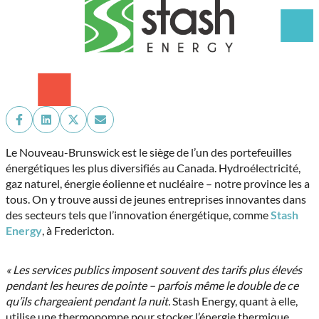
Share
Share
Share
Share
on
on
on
on
Facebook
LinkedIn
X
Email
Le Nouveau-Brunswick est le siège de l’un des portefeuilles
(Twitter)
énergétiques les plus diversifiés au Canada. Hydroélectricité,
gaz naturel, énergie éolienne et nucléaire – notre province les a
tous. On y trouve aussi de jeunes entreprises innovantes dans
des secteurs tels que l’innovation énergétique, comme
Stash
Energy
, à Fredericton.
« Les services publics imposent souvent des tarifs plus élevés
pendant les heures de pointe – parfois même le double de ce
qu’ils chargeaient pendant la nuit.
Stash Energy, quant à elle,
utilise une thermopompe pour stocker l’énergie thermique