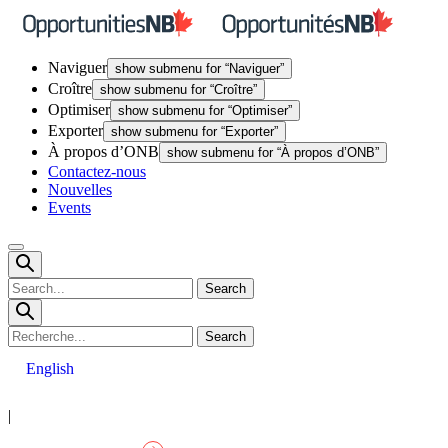
Skip
Lien
to
page
content
d'accu
Naviguer
show submenu for “Naviguer”
Croître
show submenu for “Croître”
Optimiser
show submenu for “Optimiser”
Exporter
show submenu for “Exporter”
À propos d’ONB
show submenu for “À propos d’ONB”
Contactez-nous
Nouvelles
Events
Open
Mobile
Menu
English
|