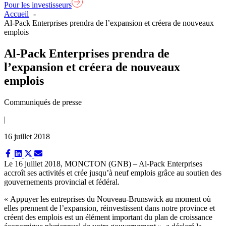
Pour les investisseurs
Accueil
Al-Pack Enterprises prendra de l’expansion et créera de nouveaux
emplois
Al-Pack Enterprises prendra de
l’expansion et créera de nouveaux
emplois
Communiqués de presse
|
16 juillet 2018
Share
Share
Share
Share
on
on
on
on
Le 16 juillet 2018,
MONCTON (GNB) – Al-Pack Enterprises
Facebook
LinkedIn
X
Email
accroît ses activités et crée jusqu’à neuf emplois grâce au soutien des
(Twitter)
gouvernements provincial et fédéral.
« Appuyer les entreprises du Nouveau-Brunswick au moment où
elles prennent de l’expansion, réinvestissent dans notre province et
créent des emplois est un élément important du plan de croissance