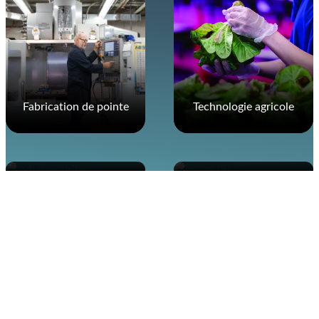
Fabrication de pointe
Technologie agricole
Cybersécurité
Défense
Santé numérique
Innovation énergétique
TIC
Les chiffres parlent d’eux-mêmes