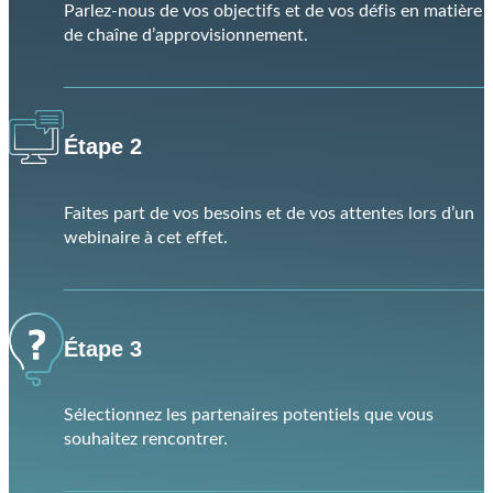
Province
Préférence de langue
Quel type d'informations souhaiteriez-vous recevoir ? *
Parlons d'affaires
- Les plus récentes nouvelles,
perspectives et histoires qui façonnent l'économie du
Nouveau-Brunswick.
Opportunités en vedette
- Une sélection mensuelle
d'offres d'emploi au Nouveau-Brunswick.
Évènements à venir
- Les événements, missions,
programmes, conférences, webinaires et autres
activités à venir organisés ou soutenus par ONB.
S'inscrire