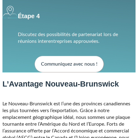
Nos secteurs
Nos services
Cybersécurité
Réglementation
Fabrication de pointe
concurrentielle
Innovation énergétique
Optimisation de la chaîne
Santé numérique
d’approvisionnement
Technologie agricole
TIC
Pourquoi le N.-B.?
Défense
Contactez-nous
Nouvelles