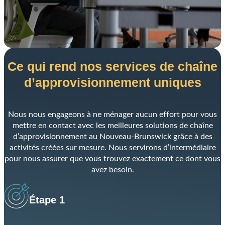
Communiquez avec vous !
Lien
page
d'accueil
Renseignez-vous sur les dernières
nouvelles, le leadership éclairé, des
histoires inspirantes et plus encore.
Prénom
Nom
Courriel
Code postal