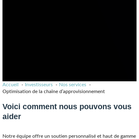
Transport et accès aux marchés
Fuseau horaire idéal pour accéder à la fois à l’Europe
et à l’Amérique du Nord.
Diverses options de transport et infrastructures
logistiques.
Trois systèmes ferroviaires de classe I rejoignant des
marchés clés en Amérique du Nord.
Deux ports avec une capacité de manutention de
marchandises en eau profonde toute l’année durant.