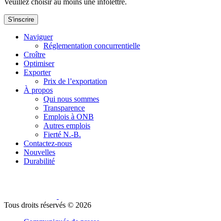
Veuillez choisir au moins une infolettre.
S'inscrire
Naviguer
Réglementation concurrentielle
Croître
Optimiser
Exporter
Prix de l’exportation
À propos
Qui nous sommes
Transparence
Emplois à ONB
Autres emplois
Fierté N.-B.
Contactez-nous
Nouvelles
Durabilité
Tous droits réservés ©
2026