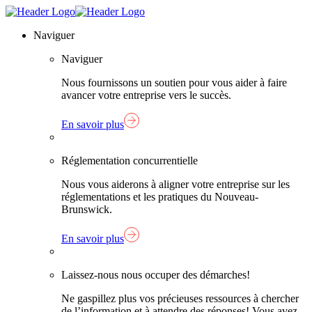
Skip
Lien
to
page
Naviguer
content
d'accueil
Naviguer
Nous fournissons un soutien pour vous aider à faire
avancer votre entreprise vers le succès.
En savoir plus
Réglementation concurrentielle
Nous vous aiderons à aligner votre entreprise sur les
réglementations et les pratiques du Nouveau-
Brunswick.
En savoir plus
Laissez-nous nous occuper des démarches!
Ne gaspillez plus vos précieuses ressources à chercher
de l’information et à attendre des réponses! Vous avez