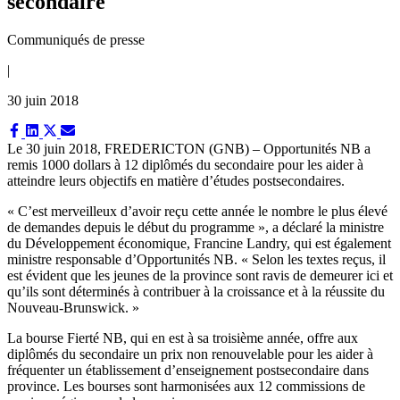
secondaire
Communiqués de presse
|
30 juin 2018
Share
Share
Share
Share
on
on
on
on
Le 30 juin 2018,
FREDERICTON (GNB) – Opportunités NB a
Facebook
LinkedIn
X
Email
remis 1000 dollars à 12 diplômés du secondaire pour les aider à
(Twitter)
atteindre leurs objectifs en matière d’études postsecondaires.
« C’est merveilleux d’avoir reçu cette année le nombre le plus élevé
de demandes depuis le début du programme », a déclaré la ministre
du Développement économique, Francine Landry, qui est également
ministre responsable d’Opportunités NB. « Selon les textes reçus, il
est évident que les jeunes de la province sont ravis de demeurer ici et
qu’ils sont déterminés à contribuer à la croissance et à la réussite du
Nouveau-Brunswick. »
La bourse Fierté NB, qui en est à sa troisième année, offre aux
diplômés du secondaire un prix non renouvelable pour les aider à
fréquenter un établissement d’enseignement postsecondaire dans
province. Les bourses sont harmonisées aux 12 commissions de