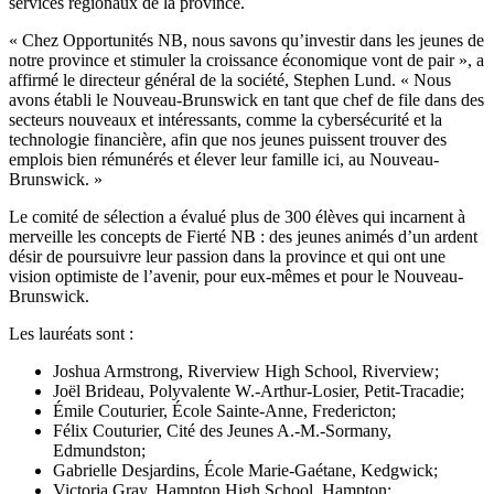
services régionaux de la province.
« Chez Opportunités NB, nous savons qu’investir dans les jeunes de
notre province et stimuler la croissance économique vont de pair », a
affirmé le directeur général de la société, Stephen Lund. « Nous
avons établi le Nouveau-Brunswick en tant que chef de file dans des
secteurs nouveaux et intéressants, comme la cybersécurité et la
technologie financière, afin que nos jeunes puissent trouver des
emplois bien rémunérés et élever leur famille ici, au Nouveau-
Brunswick. »
Le comité de sélection a évalué plus de 300 élèves qui incarnent à
merveille les concepts de Fierté NB : des jeunes animés d’un ardent
désir de poursuivre leur passion dans la province et qui ont une
vision optimiste de l’avenir, pour eux-mêmes et pour le Nouveau-
Brunswick.
Les lauréats sont :
Joshua Armstrong, Riverview High School, Riverview;
Joël Brideau, Polyvalente W.-Arthur-Losier, Petit-Tracadie;
Émile Couturier, École Sainte-Anne, Fredericton;
Félix Couturier, Cité des Jeunes A.-M.-Sormany,
Edmundston;
Gabrielle Desjardins, École Marie-Gaétane, Kedgwick;
Victoria Gray, Hampton High School, Hampton;