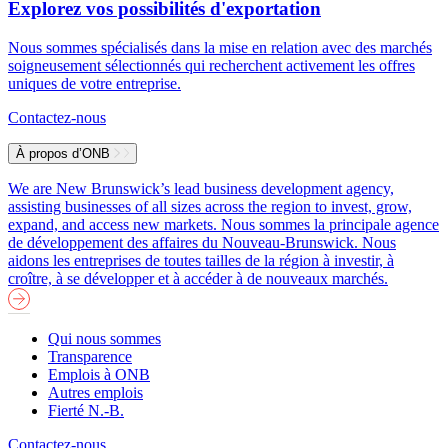
Explorez vos possibilités d'exportation
Nous sommes spécialisés dans la mise en relation avec des marchés
soigneusement sélectionnés qui recherchent activement les offres
uniques de votre entreprise.
Contactez-nous
À propos d’ONB
We are New Brunswick’s lead business development agency,
assisting businesses of all sizes across the region to invest, grow,
expand, and access new markets.
Nous sommes la principale agence
de développement des affaires du Nouveau-Brunswick. Nous
aidons les entreprises de toutes tailles de la région à investir, à
croître, à se développer et à accéder à de nouveaux marchés.
Qui nous sommes
Transparence
Emplois à ONB
Autres emplois
Fierté N.-B.
Contactez-nous