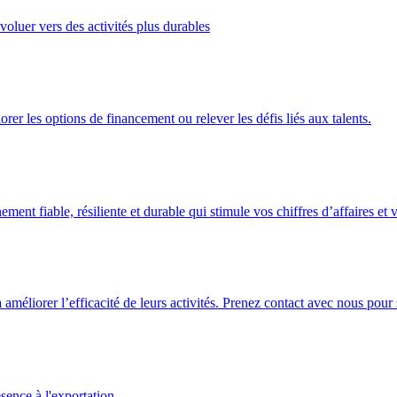
oluer vers des activités plus durables
er les options de financement ou relever les défis liés aux talents.
nt fiable, résiliente et durable qui stimule vos chiffres d’affaires et v
à améliorer l’efficacité de leurs activités. Prenez contact avec nous p
sence à l'exportation