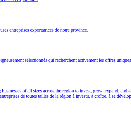
ses entreprises exportatrices de notre province.
gneusement sélectionnés qui recherchent activement les offres uniques 
usinesses of all sizes across the region to invest, grow, expand, and 
prises de toutes tailles de la région à investir, à croître, à se dével