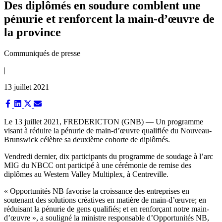
Des diplômés en soudure comblent une
pénurie et renforcent la main-d’œuvre de
la province
Communiqués de presse
|
13 juillet 2021
Share
Share
Share
Share
on
on
on
on
Facebook
LinkedIn
X
Email
Le 13 juillet 2021,
FREDERICTON (GNB) — Un programme
(Twitter)
visant à réduire la pénurie de main-d’œuvre qualifiée du Nouveau-
Brunswick célèbre sa deuxième cohorte de diplômés.
Vendredi dernier, dix participants du programme de soudage à l’arc
MIG du NBCC ont participé à une cérémonie de remise des
diplômes au Western Valley Multiplex, à Centreville.
« Opportunités NB favorise la croissance des entreprises en
soutenant des solutions créatives en matière de main-d’œuvre; en
réduisant la pénurie de gens qualifiés; et en renforçant notre main-
d’œuvre », a souligné la ministre responsable d’Opportunités NB,