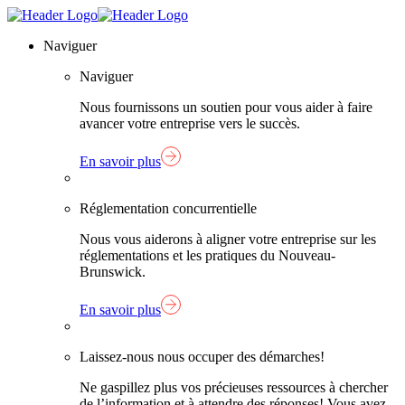
Skip
Lien
to
page
Naviguer
content
d'accueil
Naviguer
Nous fournissons un soutien pour vous aider à faire
avancer votre entreprise vers le succès.
En savoir plus
Réglementation concurrentielle
Nous vous aiderons à aligner votre entreprise sur les
réglementations et les pratiques du Nouveau-
Brunswick.
En savoir plus
Laissez-nous nous occuper des démarches!
Ne gaspillez plus vos précieuses ressources à chercher
de l’information et à attendre des réponses! Vous avez