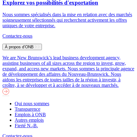
Explorez vos possibilités d'exportation
Nous sommes spécialisés dans la mise en relation avec des marchés
soigneusement sélectionnés qui recherchent activement les offres
uniques de votre entreprise.
Contactez-nous
À propos d’ONB
We are New Brunswick’s lead business development agency,
assisting businesses of all sizes across the region to invest, grow,
expand, and access new markets.
Nous sommes la principale agence
de développement des affaires du Nouveau-Brunswick. Nous
aidons les entreprises de toutes tailles de la région à investir, à
croître, à se développer et à accéder à de nouveaux marchés.
Qui nous sommes
Transparence
Emplois à ONB
Autres emplois
Fierté N.-B.
Contactez-nous