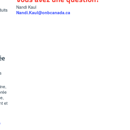
Nandi Kaul
duits
Nandi.Kaul@onbcanada.ca
ée
s
ine,
orée
e,
t et
/