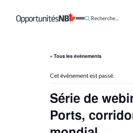
Skip to content
Lien
Open
page
Mobile
d'accueil
Menu
« Tous les évènements
Cet évènement est passé.
Série de webi
Ports, corrid
mondial