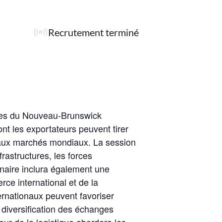
Recrutement terminé
ises du Nouveau-Brunswick
ont les exportateurs peuvent tirer
 aux marchés mondiaux. La session
astructures, les forces
binaire inclura également une
ce international et de la
ernationaux peuvent favoriser
 diversification des échanges
ur de la logistique abordera les