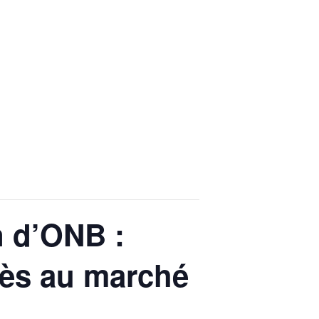
n d’ONB :
cès au marché