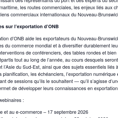
aritime, les routes commerciales, les enjeux liés aux c
s liens commerciaux internationaux du Nouveau-Brunswic
res sur l’exportation d’ONB
tation d’ONB aide les exportateurs du Nouveau‑Brunswick
es du commerce mondial et à diversifier durablement le
interventions de conférenciers, des tables rondes et bie
épartis tout au long de l’année, au cours desquels seron
t l’Asie du Sud‑Est, ainsi que des sujets essentiels liés
la planification, les échéanciers, l’exportation numérique
ant de sessions qu’ils le souhaitent — qu’il s’agisse d’u
 permet de développer leurs connaissances en exportation
webinaires :
que et au e‑commerce – 17 septembre 2026