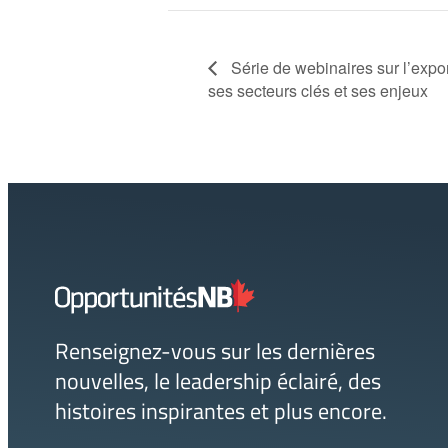
Série de webinaires sur l’expo
ses secteurs clés et ses enjeux
Lien
page
d'accueil
Renseignez-vous sur les dernières
nouvelles, le leadership éclairé, des
histoires inspirantes et plus encore.