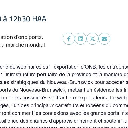
0
à
12h30
HAA
Share
Share
Share
Share
on
on
on
on
Facebook
LinkedIn
X
Email
(Twitter)
érie de webinaires sur l’exportation d’ONB, les entrepr
l’infrastructure portuaire de la province et la manière d
ciales stratégiques du Nouveau-Brunswick pour accéder
orts du Nouveau-Brunswick, mettant en évidence les infr
tion et les possibilités s’offrant aux exportateurs. Le we
ges, l’un des principaux carrefours européens du commer
vriront comment les connexions avec les grands ports int
ésilience des chaînes d’approvisionnement et soutenir la
ssant des représentants du port et des experts du secte