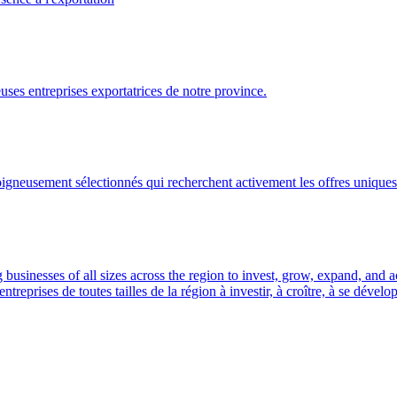
ses entreprises exportatrices de notre province.
gneusement sélectionnés qui recherchent activement les offres uniques 
usinesses of all sizes across the region to invest, grow, expand, and 
prises de toutes tailles de la région à investir, à croître, à se dével