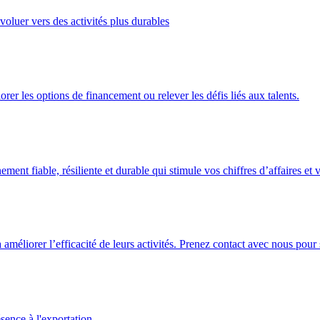
oluer vers des activités plus durables
er les options de financement ou relever les défis liés aux talents.
nt fiable, résiliente et durable qui stimule vos chiffres d’affaires et v
à améliorer l’efficacité de leurs activités. Prenez contact avec nous p
sence à l'exportation