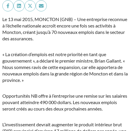
Share
Share
Share
Share
on
on
on
on
Facebook
LinkedIn
X
Email
Le 13 mai 2015, MONCTON (GNB) – Une entreprise reconnue
(Twitter)
à l’échelle nationale accroît encore une fois ses activités à
Moncton, créant jusqu’à 70 nouveaux emplois dans le secteur
des assurances.
« La création d’emplois est notre priorité en tant que
gouvernement », a déclaré le premier ministre, Brian Gallant. «
Nous sommes ravis de cette expansion, car elle apportera de
nouveaux emplois dans la grande région de Moncton et dans la
province. »
Opportunités NB offre à l’entreprise une remise sur les salaires
pouvant atteindre 490 000 dollars. Les nouveaux emplois
seront créés au cours des deux prochaines années.
L’investissement devrait augmenter le produit intérieur brut
(PIB) provincial d’environ 17 millions de dollars par année, une