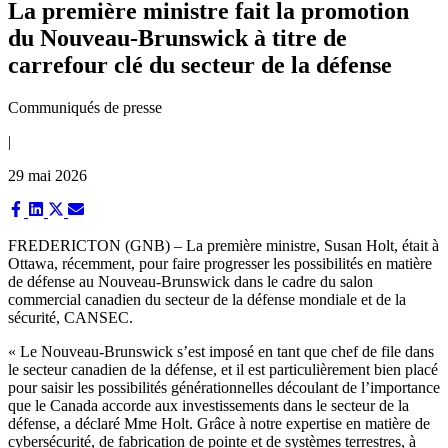
La première ministre fait la promotion
du Nouveau-Brunswick à titre de
carrefour clé du secteur de la défense
Communiqués de presse
|
29 mai 2026
Share
Share
Share
Share
on
on
on
on
Facebook
LinkedIn
X
Email
FREDERICTON (GNB) – La première ministre, Susan Holt, était à
(Twitter)
Ottawa, récemment, pour faire progresser les possibilités en matière
de défense au Nouveau-Brunswick dans le cadre du salon
commercial canadien du secteur de la défense mondiale et de la
sécurité, CANSEC.
« Le Nouveau-Brunswick s’est imposé en tant que chef de file dans
le secteur canadien de la défense, et il est particulièrement bien placé
pour saisir les possibilités générationnelles découlant de l’importance
que le Canada accorde aux investissements dans le secteur de la
défense, a déclaré Mme Holt. Grâce à notre expertise en matière de
cybersécurité, de fabrication de pointe et de systèmes terrestres, à