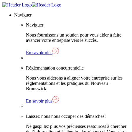
Skip
Lien
to
page
Naviguer
content
d'accueil
Naviguer
Nous fournissons un soutien pour vous aider à faire
avancer votre entreprise vers le succès.
En savoir plus
Réglementation concurrentielle
Nous vous aiderons à aligner votre entreprise sur les
réglementations et les pratiques du Nouveau-
Brunswick.
En savoir plus
Laissez-nous nous occuper des démarches!
Ne gaspillez plus vos précieuses ressources à chercher
de l’information et à attendre des réponses! Vous avez