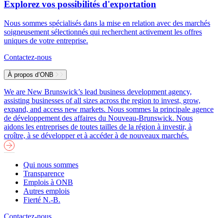
Explorez vos possibilités d'exportation
Nous sommes spécialisés dans la mise en relation avec des marchés
soigneusement sélectionnés qui recherchent activement les offres
uniques de votre entreprise.
Contactez-nous
À propos d’ONB
We are New Brunswick’s lead business development agency,
assisting businesses of all sizes across the region to invest, grow,
expand, and access new markets.
Nous sommes la principale agence
de développement des affaires du Nouveau-Brunswick. Nous
aidons les entreprises de toutes tailles de la région à investir, à
croître, à se développer et à accéder à de nouveaux marchés.
Qui nous sommes
Transparence
Emplois à ONB
Autres emplois
Fierté N.-B.
Contactez-nous