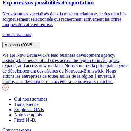
Explorez vos possibilités d'exportation
Nous sommes spécialisés dans la mise en relation avec des marchés
soigneusement sélectionnés qui recherchent activement les offres
uniques de votre entreprise.
Contactez-nous
À propos d’ONB
We are New Brunswick’s lead business development agency,
assisting businesses of all sizes across the region to invest, grow,
expand, and access new markets.
Nous sommes la principale agence
de développement des affaires du Nouveau-Brunswick. Nous
aidons les entreprises de toutes tailles de la région à investir, à
croître, à se développer et à accéder à de nouveaux marchés.
Qui nous sommes
Transparence
Emplois à ONB
Autres emplois
Fierté N.-B.
Contactez-nous