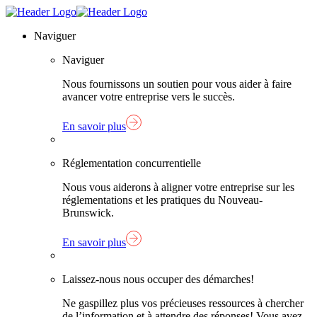
Skip
Lien
to
page
Naviguer
content
d'accueil
Naviguer
Nous fournissons un soutien pour vous aider à faire
avancer votre entreprise vers le succès.
En savoir plus
Réglementation concurrentielle
Nous vous aiderons à aligner votre entreprise sur les
réglementations et les pratiques du Nouveau-
Brunswick.
En savoir plus
Laissez-nous nous occuper des démarches!
Ne gaspillez plus vos précieuses ressources à chercher
de l’information et à attendre des réponses! Vous avez