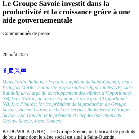
Le Groupe Savoie investit dans la
productivité et la croissance grâce à une
aide gouvernementale
Communiqués de presse
|
20 août 2025
Share
Share
Share
Share
on
on
on
on
Facebook
LinkedIn
X
Email
Dans l’ordre habituel : le maire suppléant de Saint-Quentin, Jean-
(Twitter)
François Martel; le ministre responsable d’Opportunités NB, Luke
Randall; un chargé du développement des affaires d’Opportunités
NB, Yves Nazair; un analyste financier principal d’Opportunités
NB, Luc Plourde; le vice-président de la production du Groupe
Savoie, Vincent Caron; le chef des services financiers du Groupe
Savoie, Luc Gauvin; et le président et chef des opérations du
Groupe Savoie, Jason Somers.
KEDGWICK (GNB) – Le Groupe Savoie, un fabricant de produits
de bois franc dont le siège social est situé à Saint-Quentin,