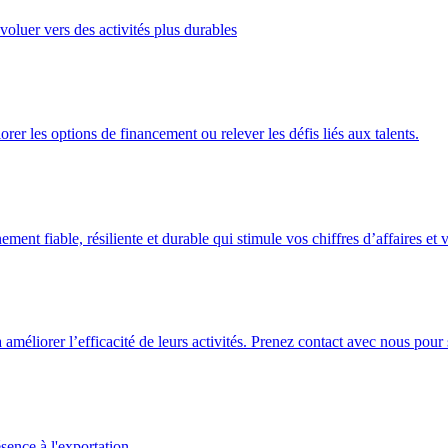
oluer vers des activités plus durables
er les options de financement ou relever les défis liés aux talents.
nt fiable, résiliente et durable qui stimule vos chiffres d’affaires et v
à améliorer l’efficacité de leurs activités. Prenez contact avec nous p
sence à l'exportation