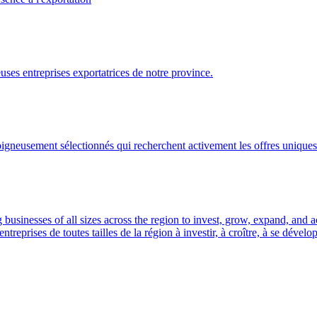
ses entreprises exportatrices de notre province.
gneusement sélectionnés qui recherchent activement les offres uniques 
usinesses of all sizes across the region to invest, grow, expand, and 
prises de toutes tailles de la région à investir, à croître, à se dével