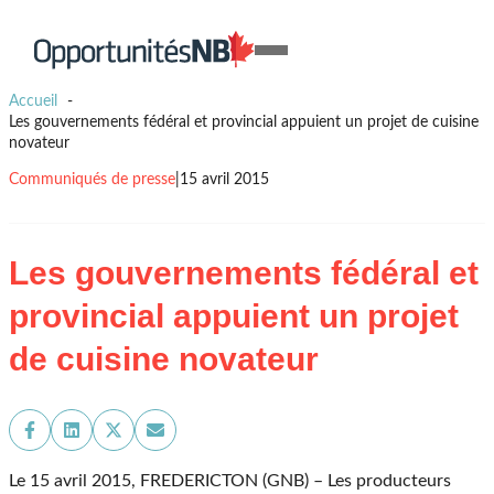
Skip to content
Lien
Open
page
Mobile
d'accueil
Accueil
Menu
Les gouvernements fédéral et provincial appuient un projet de cuisine
novateur
Communiqués de presse
|
15 avril 2015
Les gouvernements fédéral et
provincial appuient un projet
de cuisine novateur
Share
Share
Share
Share
on
on
on
on
Facebook
LinkedIn
X
Email
Le 15 avril 2015, FREDERICTON (GNB) – Les producteurs