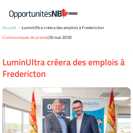
Skip to content
Lien
Open
page
Mobile
d'accueil
Accueil
LuminUltra créera des emplois à Fredericton
Menu
Communiqués de presse
|
30 mai 2018
LuminUltra créera des emplois à
Fredericton