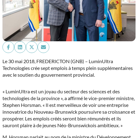
Share
Share
Share
Share
on
on
on
on
Facebook
LinkedIn
X
Email
Le 30 mai 2018,
FREDERICTON (GNB) – LuminUltra
(Twitter)
Technologies crée sept emplois à temps plein supplémentaires
avec le soutien du gouvernement provincial.
« LuminUltra est un joyau du secteur des sciences et des
technologies de la province », a affirmé le vice-premier ministre,
Stephen Horsman. « Il est merveilleux de voir une entreprise
innovatrice du Nouveau-Brunswick poursuivre sa croissance et
prospérer. Les emplois créés seront bien rémunérés et ils
sauront plaire à de jeunes Néo-Brunswickois ambitieux. »
M. Horsman parlait au nom de la ministre du Développement