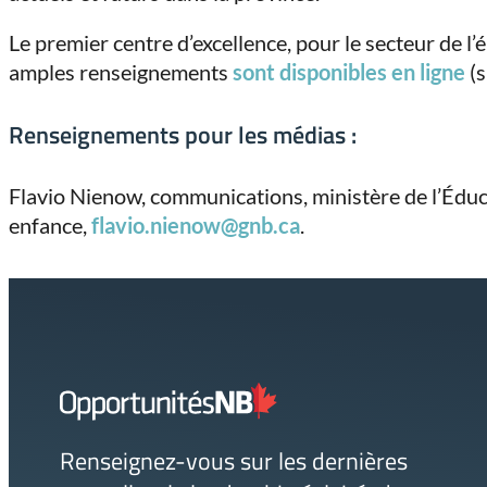
Le premier centre d’excellence, pour le secteur de l’
amples renseignements
sont disponibles en ligne
(s
Renseignements pour les médias :
Flavio Nienow, communications, ministère de l’Éduc
enfance,
flavio.nienow@gnb.ca
.
Lien
page
d'accueil
Renseignez-vous sur les dernières