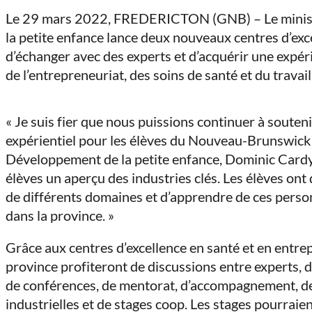
on
on
on
on
Le 29 mars 2022,
FREDERICTON (GNB) – Le ministè
Facebook
LinkedIn
X
Email
la petite enfance lance deux nouveaux centres d’exce
(Twitter)
d’échanger avec des experts et d’acquérir une expér
de l’entrepreneuriat, des soins de santé et du travail 
« Je suis fier que nous puissions continuer à soutenir
expérientiel pour les élèves du Nouveau-Brunswick »,
Développement de la petite enfance, Dominic Cardy.
élèves un aperçu des industries clés. Les élèves ont 
de différents domaines et d’apprendre de ces person
dans la province. »
Grâce aux centres d’excellence en santé et en entre
province profiteront de discussions entre experts, de
de conférences, de mentorat, d’accompagnement, de 
industrielles et de stages coop. Les stages pourraient