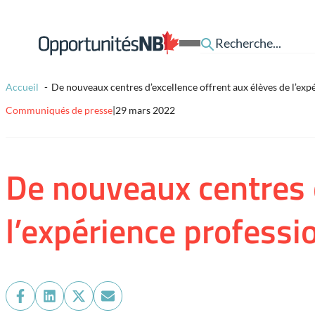
Skip to content
Lien
Open
page
Mobile
d'accueil
Menu
Accueil
De nouveaux centres d’excellence offrent aux élèves de l’exp
Communiqués de presse
|
29 mars 2022
De nouveaux centres d
l’expérience professi
Share
Share
Share
Share