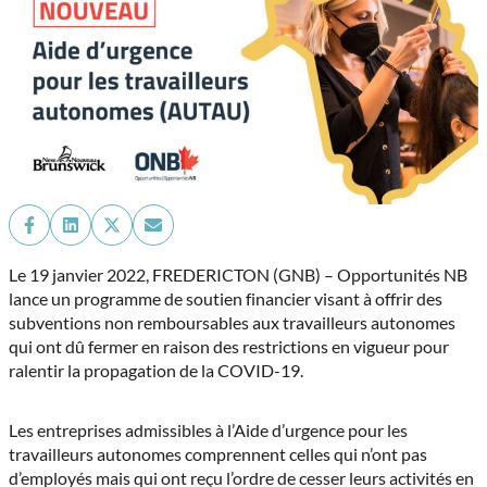
Share
Share
Share
Share
on
on
on
on
Facebook
LinkedIn
X
Email
Le 19 janvier 2022,
FREDERICTON (GNB) – Opportunités NB
(Twitter)
lance un programme de soutien financier visant à offrir des
subventions non remboursables aux travailleurs autonomes
qui ont dû fermer en raison des restrictions en vigueur pour
ralentir la propagation de la COVID-19.
Les entreprises admissibles à l’Aide d’urgence pour les
travailleurs autonomes comprennent celles qui n’ont pas
d’employés mais qui ont reçu l’ordre de cesser leurs activités en