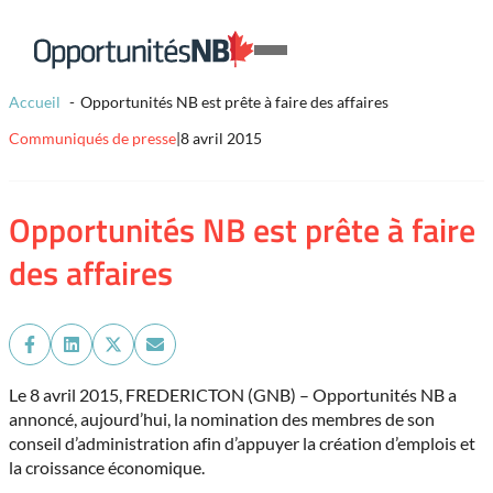
Skip to content
Lien
Open
page
Mobile
d'accueil
Accueil
Opportunités NB est prête à faire des affaires
Menu
Communiqués de presse
|
8 avril 2015
Opportunités NB est prête à faire
des affaires
Share
Share
Share
Share
on
on
on
on
Facebook
LinkedIn
X
Email
Le 8 avril 2015, FREDERICTON (GNB) – Opportunités NB a
(Twitter)
annoncé, aujourd’hui, la nomination des membres de son
conseil d’administration afin d’appuyer la création d’emplois et
la croissance économique.