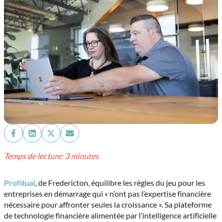
Share
Share
Share
Share
on
on
on
on
Facebook
LinkedIn
X
Email
Temps de lecture: 3 minutes
(Twitter)
Profitual
, de Fredericton, équilibre les règles du jeu pour les
entreprises en démarrage qui « n’ont pas l’expertise financière
nécessaire pour affronter seules la croissance ». Sa plateforme
de technologie financière alimentée par l’intelligence artificielle