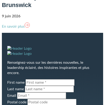
Brunswick
9 juin 2026
En savoir plus
Lien
Renseignez-vous sur les dernières nouvelles, le
page
leadership éclairé, des histoires inspirantes et plus
d'accueil
encore.
First name
Last name
Email
Postal code