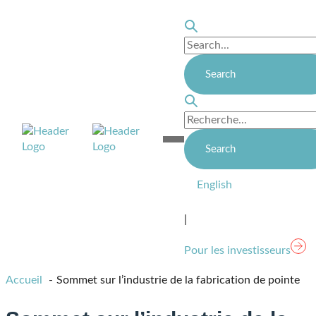
Skip
to
content
Lien
Open
page
Mobile
d'accueil
Menu
English
|
Pour les investisseurs
Accueil
Sommet sur l’industrie de la fabrication de pointe