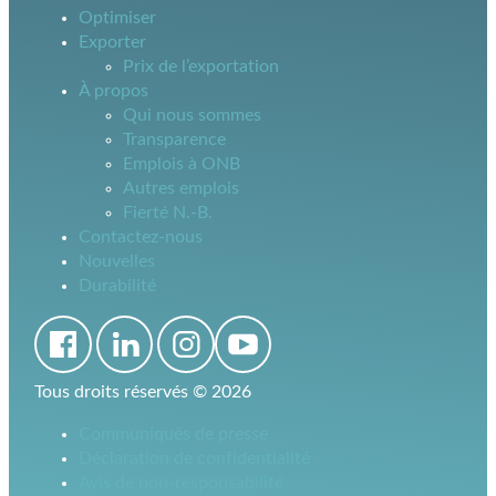
Optimiser
Exporter
Prix de l’exportation
À propos
Qui nous sommes
Transparence
Emplois à ONB
Autres emplois
Fierté N.-B.
Contactez-nous
Nouvelles
Durabilité
Tous droits réservés ©
2026
Communiqués de presse
Déclaration de confidentialité
Avis de non-responsabilité