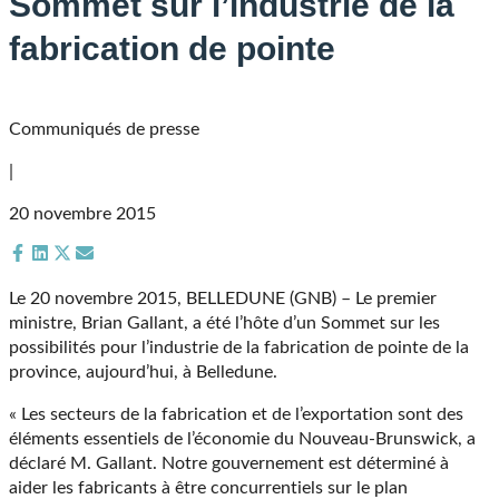
Sommet sur l’industrie de la
fabrication de pointe
Communiqués de presse
|
20 novembre 2015
Share
Share
Share
Share
on
on
on
on
Le 20 novembre 2015, BELLEDUNE (GNB) – Le premier
Facebook
LinkedIn
X
Email
ministre, Brian Gallant, a été l’hôte d’un Sommet sur les
(Twitter)
possibilités pour l’industrie de la fabrication de pointe de la
province, aujourd’hui, à Belledune.
« Les secteurs de la fabrication et de l’exportation sont des
éléments essentiels de l’économie du Nouveau-Brunswick, a
déclaré M. Gallant. Notre gouvernement est déterminé à
aider les fabricants à être concurrentiels sur le plan