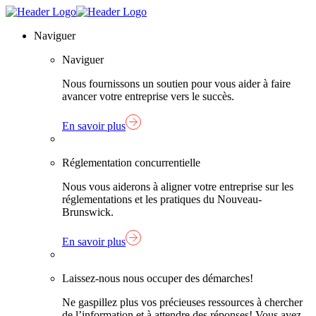
Skip
Lien
to
page
Naviguer
content
d'accueil
Naviguer
Nous fournissons un soutien pour vous aider à faire
avancer votre entreprise vers le succès.
En savoir plus
Réglementation concurrentielle
Nous vous aiderons à aligner votre entreprise sur les
réglementations et les pratiques du Nouveau-
Brunswick.
En savoir plus
Laissez-nous nous occuper des démarches!
Ne gaspillez plus vos précieuses ressources à chercher
de l’information et à attendre des réponses! Vous avez