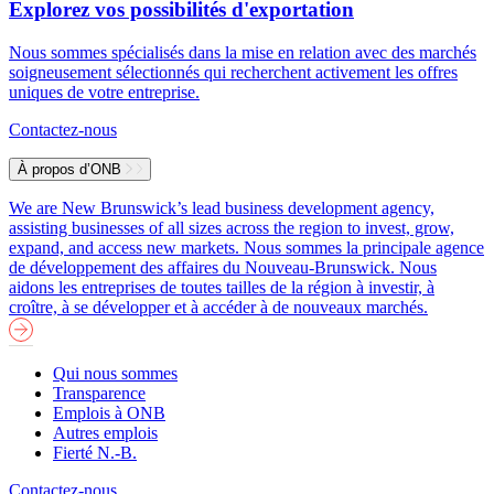
Explorez vos possibilités d'exportation
Nous sommes spécialisés dans la mise en relation avec des marchés
soigneusement sélectionnés qui recherchent activement les offres
uniques de votre entreprise.
Contactez-nous
À propos d’ONB
We are New Brunswick’s lead business development agency,
assisting businesses of all sizes across the region to invest, grow,
expand, and access new markets.
Nous sommes la principale agence
de développement des affaires du Nouveau-Brunswick. Nous
aidons les entreprises de toutes tailles de la région à investir, à
croître, à se développer et à accéder à de nouveaux marchés.
Qui nous sommes
Transparence
Emplois à ONB
Autres emplois
Fierté N.-B.
Contactez-nous