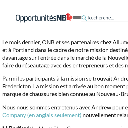
Skip to content
Lien
Open
page
Mobile
d'accueil
Menu
Le mois dernier, ONB et ses partenaires chez All
et à Portland dans le cadre de notre mission destin
davantage sur l’entrée dans le marché de la Nouve
faire du réseautage avec des entrepreneurs et des 
Parmi les participants à la mission se trouvait An
Fredericton. La mission est arrivée au bon moment p
marque de chaussures bien connue au Nouveau-Br
Nous nous sommes entretenus avec Andrew pour en 
Company (en anglais seulement)
nouvellement rela