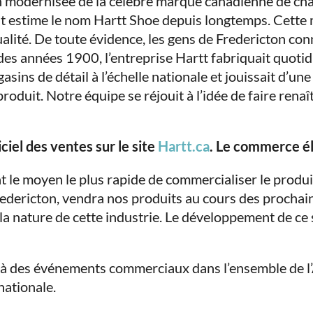
modernisée de la célèbre marque canadienne de chau
 estime le nom Hartt Shoe depuis longtemps. Cette m
ité. De toute évidence, les gens de Fredericton conna
 des années 1900, l’entreprise Hartt fabriquait quot
ins de détail à l’échelle nationale et jouissait d’un
 produit. Notre équipe se réjouit à l’idée de faire ren
iel des ventes sur le site
Hartt.ca
. Le commerce éle
nt le moyen le plus rapide de commercialiser le produ
redericton, vendra nos produits au cours des proch
a nature de cette industrie. Le développement de ce s
 à des événements commerciaux dans l’ensemble de l’
nationale.