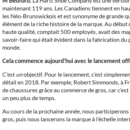
M Bedford:
La Hartt Shoe Company est une version 
maintenant 119 ans. Les Canadiens tiennent en haut
les Néo-Brunswickois et est synonyme de grande qual
élément de la riche histoire de la marque. Au début
haute qualité, comptait 500 employés, avait des magas
savoir-faire qui était évident dans la fabrication du
monde.
Cela commence aujourd’hui avec le lancement offic
C’est
un
objectif. Pour le lancement, c’est simpleme
détail en 2018. Par exemple, Robert Simmonds, à F
de chaussures grâce au commerce de gros, car c’est l
un peu plus de temps.
Au cours de la prochaine année, nous participerons
gros, puis nous lancerons la marque à l’échelle inter