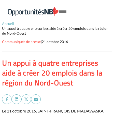
Skip to content
Lien
Open
page
Mobile
d'accueil
Accueil
Menu
Un appui à quatre entreprises aide à créer 20 emplois dans la région
du Nord-Ouest
Communiqués de presse
|
21 octobre 2016
Un appui à quatre entreprises
aide à créer 20 emplois dans la
région du Nord-Ouest
Share
Share
Share
Share
on
on
on
on
Facebook
LinkedIn
X
Email
Le 21 octobre 2016, SAINT-FRANÇOIS DE MADAWASKA