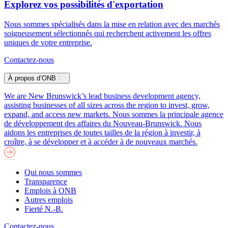
Explorez vos possibilités d'exportation
Nous sommes spécialisés dans la mise en relation avec des marchés
soigneusement sélectionnés qui recherchent activement les offres
uniques de votre entreprise.
Contactez-nous
À propos d’ONB
We are New Brunswick’s lead business development agency,
assisting businesses of all sizes across the region to invest, grow,
expand, and access new markets.
Nous sommes la principale agence
de développement des affaires du Nouveau-Brunswick. Nous
aidons les entreprises de toutes tailles de la région à investir, à
croître, à se développer et à accéder à de nouveaux marchés.
Qui nous sommes
Transparence
Emplois à ONB
Autres emplois
Fierté N.-B.
Contactez-nous