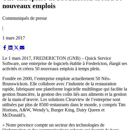
nouveaux emplois
Communiqués de presse
|
1 mars 2017
Share
Share
Share
Share
on
on
on
on
Facebook
LinkedIn
X
Email
Le 1 mars 2017, FREDERICTON (GNB) – Quick Service
(Twitter)
Software, une entreprise de logiciels établie à Fredericton, élargit ses
activités et créera 50 nouveaux emplois à temps plein.
Fondée en 2000, l’entreprise emploie actuellement 50 Néo-
Brunswickois. Elle collabore avec l’industrie de la restauration
rapide, fabriquant une plateforme logicielle multilingue qui facilite la
gestion financière, la gestion des coûts liés aux aliments et la gestion
de la main-d’œuvre. Les solutions Clearview de l’entreprise sont
utilisées par plus de 8500 restaurants dans le monde, y compris Tim
Hortons, A&W, Wendy’s, Burger King, Dairy Queen et
McDonald’s.
« Notre province compte un secteur des technologies de