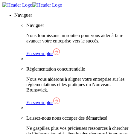
Skip
Lien
to
page
Naviguer
content
d'accueil
Naviguer
Nous fournissons un soutien pour vous aider à faire
avancer votre entreprise vers le succès.
En savoir plus
Réglementation concurrentielle
Nous vous aiderons à aligner votre entreprise sur les
réglementations et les pratiques du Nouveau-
Brunswick.
En savoir plus
Laissez-nous nous occuper des démarches!
Ne gaspillez plus vos précieuses ressources à chercher
de l’information et à attendre des réponses! Vous avez