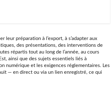
mentaires, ainsi que les méthodes pour identifier
ment tirer parti du soutien local et des programmes
 leur préparation à l’export, à s’adapter aux
iques, des présentations, des interventions de
tes répartis tout au long de l’année, au cours
t, ainsi que des sujets essentiels liés à
ation numérique et les exigences réglementaires. Les
uit — en direct ou via un lien enregistré, ce qui