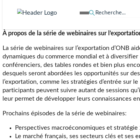
secteurs prioritaires pour 2026, l’évolution des 
les régions et les segments d’acheteurs à fort pot
commerciaux afin de réussir leur expansion.
À propos de la série de webinaires sur l’exportat
La série de webinaires sur l’exportation d’ONB aid
dynamiques du commerce mondial et à diversifier d
conférenciers, des tables rondes et bien plus enco
desquels seront abordées les opportunités sur des m
l’exportation, comme les stratégies d’entrée sur le
participants peuvent suivre autant de sessions qu’il
leur permet de développer leurs connaissances en 
Prochains épisodes de la série de webinaires:
Perspectives macroéconomiques et stratégie 
Le marché français, ses secteurs clés et ses 