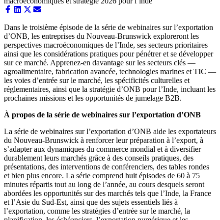
Share
Share
Share
Share
on
on
on
on
Facebook
LinkedIn
X
Email
Dans le troisième épisode de la série de webinaires sur l’exportation
(Twitter)
d’ONB, les entreprises du Nouveau‑Brunswick exploreront les
perspectives macroéconomiques de l’Inde, ses secteurs prioritaires
ainsi que les considérations pratiques pour pénétrer et se développer
sur ce marché. Apprenez-en davantage sur les secteurs clés —
agroalimentaire, fabrication avancée, technologies marines et TIC —
les voies d’entrée sur le marché, les spécificités culturelles et
réglementaires, ainsi que la stratégie d’ONB pour l’Inde, incluant les
prochaines missions et les opportunités de jumelage B2B.
À propos de la série de webinaires sur l’exportation d’ONB
La série de webinaires sur l’exportation d’ONB aide les exportateurs
du Nouveau‑Brunswick à renforcer leur préparation à l’export, à
s’adapter aux dynamiques du commerce mondial et à diversifier
durablement leurs marchés grâce à des conseils pratiques, des
présentations, des interventions de conférenciers, des tables rondes
et bien plus encore. La série comprend huit épisodes de 60 à 75
minutes répartis tout au long de l’année, au cours desquels seront
abordées les opportunités sur des marchés tels que l’Inde, la France
et l’Asie du Sud‑Est, ainsi que des sujets essentiels liés à
l’exportation, comme les stratégies d’entrée sur le marché, la
planification, les échéanciers, l’exportation numérique et les