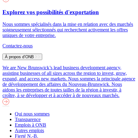
Explorez vos possibilités d'exportation
Nous sommes spécialisés dans la mise en relation avec des marchés
soigneusement sélectionnés qui recherchent activement les offres
uniques de votre entreprise.
Contactez-nous
À propos d’ONB
We are New Brunswick’s lead business development agency,
assisting businesses of all sizes across the region to invest, grow,
expand, and access new markets.
Nous sommes la principale agence
de développement des affaires du Nouveau-Brunswick. Nous
aidons les entreprises de toutes tailles de la région à investir, à
croître, à se développer et à accéder à de nouveaux marchés.
Qui nous sommes
Transparence
Emplois à ONB
Autres emplois
Fierté N.-B.