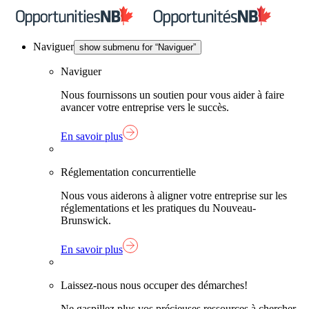
Skip
Lien
to
page
content
d'accu
Naviguer
show submenu for “Naviguer”
Naviguer
Nous fournissons un soutien pour vous aider à faire
avancer votre entreprise vers le succès.
En savoir plus
Réglementation concurrentielle
Nous vous aiderons à aligner votre entreprise sur les
réglementations et les pratiques du Nouveau-
Brunswick.
En savoir plus
Laissez-nous nous occuper des démarches!
Ne gaspillez plus vos précieuses ressources à chercher