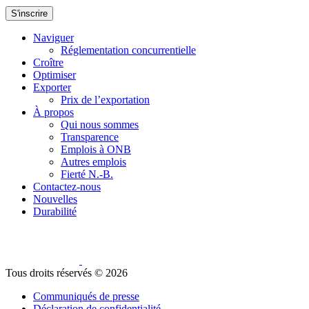
S'inscrire
Naviguer
Réglementation concurrentielle
Croître
Optimiser
Exporter
Prix de l’exportation
À propos
Qui nous sommes
Transparence
Emplois à ONB
Autres emplois
Fierté N.-B.
Contactez-nous
Nouvelles
Durabilité
Tous droits réservés ©
2026
Communiqués de presse
Déclaration de confidentialité