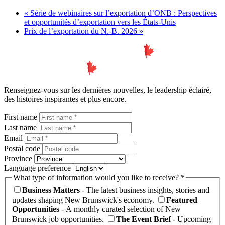
«
Série de webinaires sur l’exportation d’ONB : Perspectives
et opportunités d’exportation vers les États-Unis
Prix de l’exportation du N.-B. 2026
»
Lien
page
d'accueil
Renseignez-vous sur les dernières nouvelles, le leadership éclairé,
des histoires inspirantes et plus encore.
First name
Last name
Email
Postal code
Province
Language preference
What type of information would you like to receive? *
Business Matters
- The latest business insights, stories and
updates shaping New Brunswick's economy.
Featured
Opportunities
- A monthly curated selection of New
Brunswick job opportunities.
The Event Brief
- Upcoming