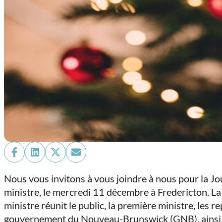
Share
Share
Share
Share
on
on
on
on
Nous vous invitons à vous joindre à nous pour la J
Facebook
LinkedIn
X
Email
ministre, le mercredi 11 décembre à Fredericton. L
(Twitter)
ministre réunit le public, la première ministre, les 
gouvernement du Nouveau-Brunswick (GNB), ainsi 