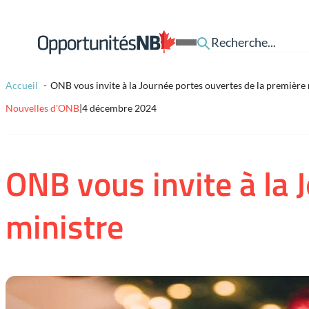
Skip to content
Lien
Open
page
Mobile
d'accueil
Menu
Accueil
ONB vous invite à la Journée portes ouvertes de la première 
Nouvelles d'ONB
|
4 décembre 2024
ONB vous invite à la 
ministre