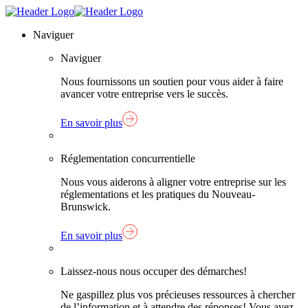
Skip
Lien
to
page
Naviguer
content
d'accueil
Naviguer
Nous fournissons un soutien pour vous aider à faire
avancer votre entreprise vers le succès.
En savoir plus
Réglementation concurrentielle
Nous vous aiderons à aligner votre entreprise sur les
réglementations et les pratiques du Nouveau-
Brunswick.
En savoir plus
Laissez-nous nous occuper des démarches!
Ne gaspillez plus vos précieuses ressources à chercher
de l’information et à attendre des réponses! Vous avez