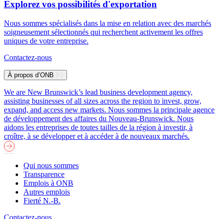
Explorez vos possibilités d'exportation
Nous sommes spécialisés dans la mise en relation avec des marchés
soigneusement sélectionnés qui recherchent activement les offres
uniques de votre entreprise.
Contactez-nous
À propos d’ONB
We are New Brunswick’s lead business development agency,
assisting businesses of all sizes across the region to invest, grow,
expand, and access new markets.
Nous sommes la principale agence
de développement des affaires du Nouveau-Brunswick. Nous
aidons les entreprises de toutes tailles de la région à investir, à
croître, à se développer et à accéder à de nouveaux marchés.
Qui nous sommes
Transparence
Emplois à ONB
Autres emplois
Fierté N.-B.
Contactez-nous