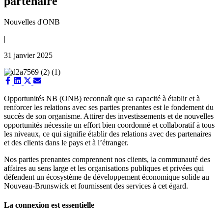
partenaire
Nouvelles d'ONB
|
31 janvier 2025
Share
Share
Share
Share
on
on
on
on
Facebook
LinkedIn
X
Email
Opportunités NB (ONB) reconnaît que sa capacité à établir et à
(Twitter)
renforcer les relations avec ses parties prenantes est le fondement du
succès de son organisme. Attirer des investissements et de nouvelles
opportunités nécessite un effort bien coordonné et collaboratif à tous
les niveaux, ce qui signifie établir des relations avec des partenaires
et des clients dans le pays et à l’étranger.
Nos parties prenantes comprennent nos clients, la communauté des
affaires au sens large et les organisations publiques et privées qui
défendent un écosystème de développement économique solide au
Nouveau-Brunswick et fournissent des services à cet égard.
La connexion est essentielle