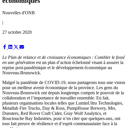
économiques
Nouvelles d'ONB
|
27 octobre 2020
Share
Share
Share
Share
on
on
on
on
Facebook
LinkedIn
X
Email
Le Plan de relance et de croissance économiques
: Combler le fossé
(Twitter)
en une génération
est un plan d’action échelonné visant à assurer la
reprise post-pandémique et le développement économique au
Nouveau-Brunswick.
Malgré la pandémie de COVID-19, nous partageons tous une vision
pour un meilleur avenir économique de la province. Les gens du
Nouveau-Brunswick ont depuis longtemps compris le pouvoir de la
collaboration et l’importance de travailler ensemble. En fait,
plusieurs organisations locales telles que LuminUltra Technologies,
Metalfab Fire Trucks, Day & Ross, PumpHouse Brewery, Mrs.
Dunsters, Red Rover Craft Cider, Gray Wolf Analytics, et
Bouctouche Bay Industries, pour n’en citer que quelques-uns, ont
tous fait preuve de résilience et d’esprit communautaire face à la