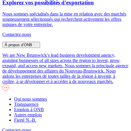
Explorez vos possibilités d'exportation
Nous sommes spécialisés dans la mise en relation avec des marchés
soigneusement sélectionnés qui recherchent activement les offres
uniques de votre entreprise.
Contactez-nous
À propos d’ONB
We are New Brunswick’s lead business development agency,
assisting businesses of all sizes across the region to invest, grow,
expand, and access new markets.
Nous sommes la principale agence
de développement des affaires du Nouveau-Brunswick. Nous
aidons les entreprises de toutes tailles de la région à investir, à
croître, à se développer et à accéder à de nouveaux marchés.
Qui nous sommes
Transparence
Emplois à ONB
Autres emplois
Fierté N.-B.
Contactez-nous