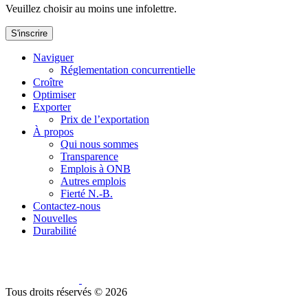
Veuillez choisir au moins une infolettre.
S'inscrire
Naviguer
Réglementation concurrentielle
Croître
Optimiser
Exporter
Prix de l’exportation
À propos
Qui nous sommes
Transparence
Emplois à ONB
Autres emplois
Fierté N.-B.
Contactez-nous
Nouvelles
Durabilité
Tous droits réservés ©
2026