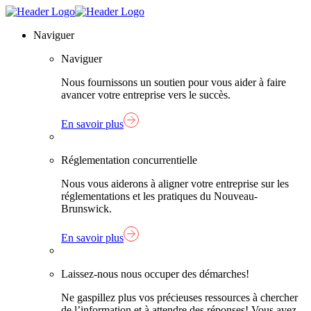
Skip
Lien
to
page
Naviguer
content
d'accueil
Naviguer
Nous fournissons un soutien pour vous aider à faire
avancer votre entreprise vers le succès.
En savoir plus
Réglementation concurrentielle
Nous vous aiderons à aligner votre entreprise sur les
réglementations et les pratiques du Nouveau-
Brunswick.
En savoir plus
Laissez-nous nous occuper des démarches!
Ne gaspillez plus vos précieuses ressources à chercher
de l’information et à attendre des réponses! Vous avez