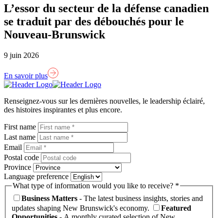
L’essor du secteur de la défense canadien
se traduit par des débouchés pour le
Nouveau-Brunswick
9 juin 2026
En savoir plus
Lien
page
Renseignez-vous sur les dernières nouvelles, le leadership éclairé,
d'accueil
des histoires inspirantes et plus encore.
First name
Last name
Email
Postal code
Province
Language preference
What type of information would you like to receive? *
Business Matters
- The latest business insights, stories and
updates shaping New Brunswick's economy.
Featured
Opportunities
- A monthly curated selection of New