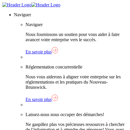
Skip
Lien
to
page
Naviguer
content
d'accueil
Naviguer
Nous fournissons un soutien pour vous aider à faire
avancer votre entreprise vers le succès.
En savoir plus
Réglementation concurrentielle
Nous vous aiderons à aligner votre entreprise sur les
réglementations et les pratiques du Nouveau-
Brunswick.
En savoir plus
Laissez-nous nous occuper des démarches!
Ne gaspillez plus vos précieuses ressources à chercher
de l’information et à attendre des réponses! Vous avez