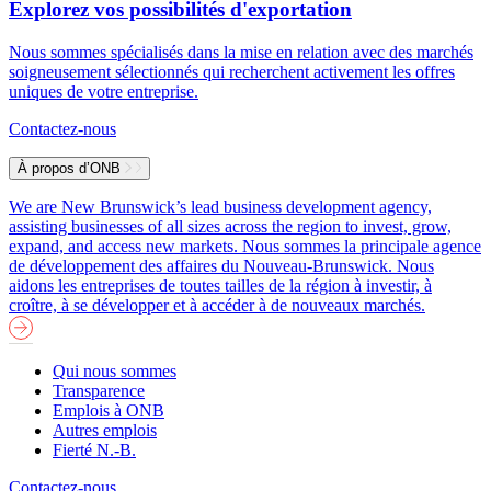
Explorez vos possibilités d'exportation
Nous sommes spécialisés dans la mise en relation avec des marchés
soigneusement sélectionnés qui recherchent activement les offres
uniques de votre entreprise.
Contactez-nous
À propos d’ONB
We are New Brunswick’s lead business development agency,
assisting businesses of all sizes across the region to invest, grow,
expand, and access new markets.
Nous sommes la principale agence
de développement des affaires du Nouveau-Brunswick. Nous
aidons les entreprises de toutes tailles de la région à investir, à
croître, à se développer et à accéder à de nouveaux marchés.
Qui nous sommes
Transparence
Emplois à ONB
Autres emplois
Fierté N.-B.
Contactez-nous