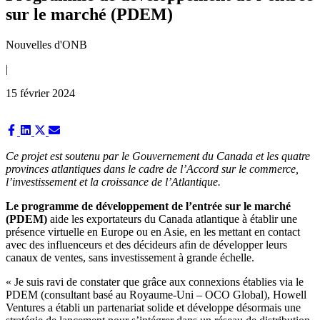
sur le marché (PDEM)
Nouvelles d'ONB
|
15 février 2024
Share
Share
Share
Share
on
on
on
on
Facebook
LinkedIn
X
Email
Ce projet est soutenu par le Gouvernement du Canada et les quatre
(Twitter)
provinces atlantiques dans le cadre de l’Accord sur le commerce,
l’investissement et la croissance de l’Atlantique.
Le programme de développement de l’entrée sur le marché
(PDEM)
aide les exportateurs du Canada atlantique à établir une
présence virtuelle en Europe ou en Asie, en les mettant en contact
avec des influenceurs et des décideurs afin de développer leurs
canaux de ventes, sans investissement à grande échelle.
« Je suis ravi de constater que grâce aux connexions établies via le
PDEM (consultant basé au Royaume-Uni – OCO Global), Howell
Ventures a établi un partenariat solide et développe désormais une