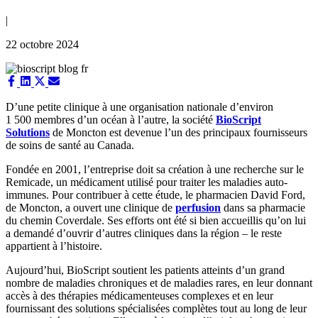
|
22 octobre 2024
Share
Share
Share
Share
on
on
on
on
Facebook
LinkedIn
X
Email
D’une petite clinique à une organisation nationale d’environ
(Twitter)
1 500 membres d’un océan à l’autre, la société
BioScript
Solutions
de Moncton est devenue l’un des principaux fournisseurs
de soins de santé au Canada.
Fondée en 2001, l’entreprise doit sa création à une recherche sur le
Remicade, un médicament utilisé pour traiter les maladies auto-
immunes. Pour contribuer à cette étude, le pharmacien David Ford,
de Moncton, a ouvert une clinique de
perfusion
dans sa pharmacie
du chemin Coverdale. Ses efforts ont été si bien accueillis qu’on lui
a demandé d’ouvrir d’autres cliniques dans la région – le reste
appartient à l’histoire.
Aujourd’hui, BioScript soutient les patients atteints d’un grand
nombre de maladies chroniques et de maladies rares, en leur donnant
accès à des thérapies médicamenteuses complexes et en leur
fournissant des solutions spécialisées complètes tout au long de leur