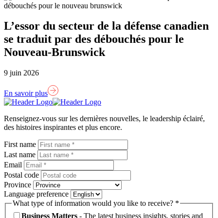
L’essor du secteur de la défense canadien
se traduit par des débouchés pour le
Nouveau-Brunswick
9 juin 2026
En savoir plus
Lien
page
Renseignez-vous sur les dernières nouvelles, le leadership éclairé,
d'accueil
des histoires inspirantes et plus encore.
First name
Last name
Email
Postal code
Province
Language preference
What type of information would you like to receive? *
Business Matters
- The latest business insights, stories and