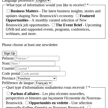
Language preference
What type of information would you like to receive? *
Business Matters
- The latest business insights, stories and
updates shaping New Brunswick's economy.
Featured
Opportunities
- A monthly curated selection of New
Brunswick job opportunities.
The Event Brief
- Upcoming
ONB-led and supported events, programs, conferences,
webinars, and more.
Please choose at least one newsletter.
Sign Up
Prénom
Nom
Courriel
Code postal
Province
Préférence de langue
Quel type d'informations souhaiteriez-vous recevoir ? *
Parlons d'affaires
- Les plus récentes nouvelles,
perspectives et histoires qui façonnent l'économie du Nouveau-
Brunswick.
Opportunités en vedette
- Une sélection
mensuelle d'offres d'emploi au Nouveau-Brunswick.