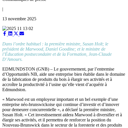
|
13 novembre 2025
Share
Share
Share
Share
on
on
on
on
Facebook
LinkedIn
X
Email
Dans l’ordre habituel : la première ministre, Susan Holt; le
(Twitter)
président de Marwood, Daniel Goodine; et le ministre de
l’Éducation postsecondaire et de la Formation, Jean-Claude
D’Amours.
EDMUNDSTON (GNB) – Le gouvernement, par l’entremise
d’Opportunités NB, aide une entreprise bien établie dans le domaine
de la fabrication de produits du bois à élargir ses activités et à
accroître la productivité à l’usine qu’elle vient d’acquérir à
Edmundston.
« Marwood est un employeur important et un bel exemple d’une
entreprise néo-brunswickoise qui continue d’investir et d’innover
pour demeurer concurrentielle », a déclaré la première ministre,
Susan Holt. « Cet investissement aidera Marwood à diversifier et à
élargir ses activités, et il permettra de renforcer la position du
Nouveau-Brunswick dans le secteur de la foresterie et des produits