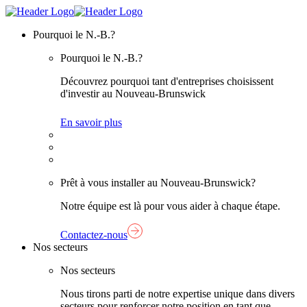
Skip
Lien
to
page
Pourquoi le N.-B.?
content
d'accueil
Pourquoi le N.-B.?
Découvrez pourquoi tant d'entreprises choisissent
d'investir au Nouveau-Brunswick
En savoir plus
Prêt à vous installer au Nouveau-Brunswick?
Notre équipe est là pour vous aider à chaque étape.
Contactez-nous
Nos secteurs
Nos secteurs
Nous tirons parti de notre expertise unique dans divers
secteurs pour renforcer notre position en tant que